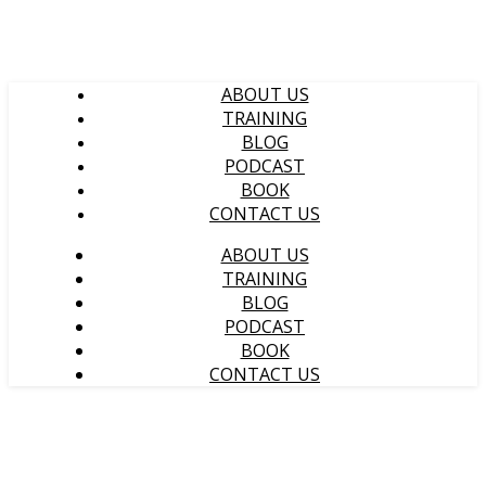
ABOUT US
TRAINING
BLOG
PODCAST
BOOK
CONTACT US
ABOUT US
TRAINING
BLOG
PODCAST
BOOK
CONTACT US